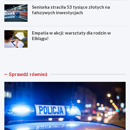
Seniorka straciła 53 tysiące złotych na
fałszywych inwestycjach
Empatia w akcji: warsztaty dla rodzin w
Elblągu!
Z
E
w
l
o
b
l
l
n
ą
Sprawdź również
i
g
j
z
w
n
w
ó
e
w
e
t
k
ę
e
t
n
n
d
i
!
ż