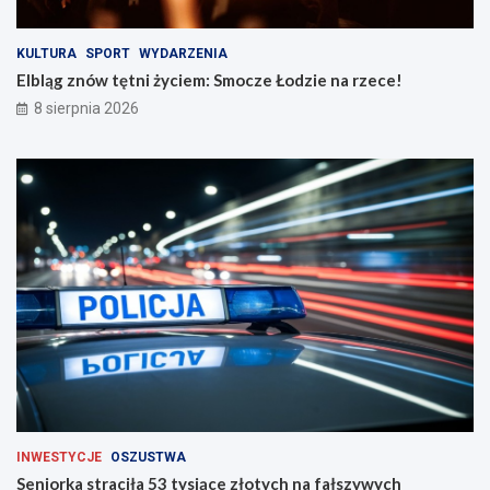
c
c
i
e
n
!
KULTURA
SPORT
WYDARZENIA
a
Elbląg znów tętni życiem: Smocze Łodzie na rzece!
d
8 sierpnia 2026
r
o
g
a
c
h
INWESTYCJE
OSZUSTWA
Seniorka straciła 53 tysiące złotych na fałszywych