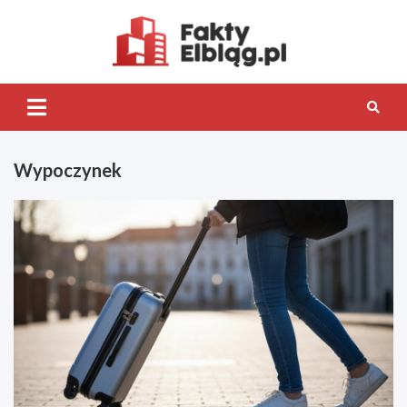
Skip
to
content
Fakty.Elb
Wypoczynek