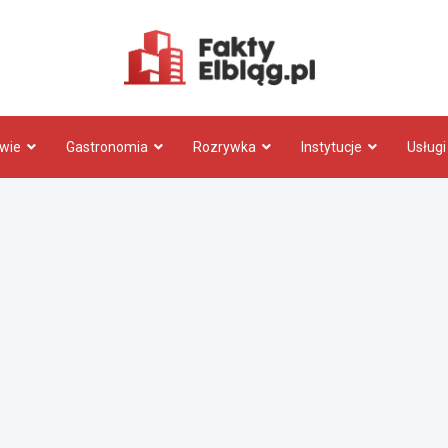
Fakty.El
wie
Gastronomia
Rozrywka
Instytucje
Usługi