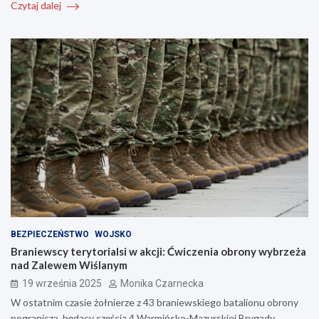
Czytaj dalej
BEZPIECZEŃSTWO
WOJSKO
Braniewscy terytorialsi w akcji: Ćwiczenia obrony wybrzeża
nad Zalewem Wiślanym
19 września 2025
Monika Czarnecka
W ostatnim czasie żołnierze z 43 braniewskiego batalionu obrony
pogranicza, będący częścią 4 Warmińsko-Mazurskiej Brygady