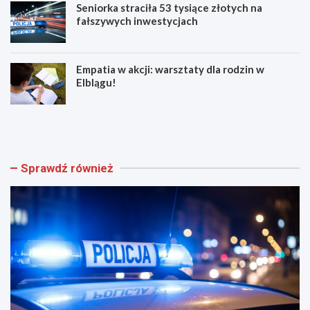
Seniorka straciła 53 tysiące złotych na
fałszywych inwestycjach
Empatia w akcji: warsztaty dla rodzin w
Elblągu!
Z
E
w
l
o
b
l
l
n
ą
Sprawdź również
i
g
j
z
w
n
w
ó
e
w
e
t
k
ę
e
t
n
n
d
i
!
ż