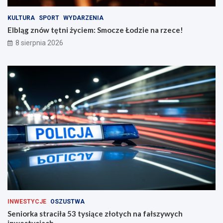
i
e
n
!
KULTURA
SPORT
WYDARZENIA
a
Elbląg znów tętni życiem: Smocze Łodzie na rzece!
d
8 sierpnia 2026
r
o
g
a
c
h
INWESTYCJE
OSZUSTWA
Seniorka straciła 53 tysiące złotych na fałszywych