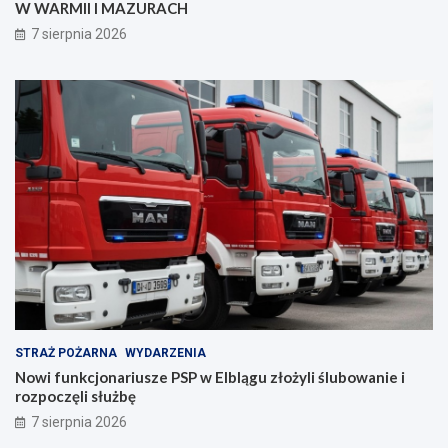
W WARMII I MAZURACH
z
a
p
n
7 sierpnia 2026
i
i
e
a
c
z
e
ń
s
t
w
a
!
STRAŻ POŻARNA
WYDARZENIA
Nowi funkcjonariusze PSP w Elblągu złożyli ślubowanie i
rozpoczęli służbę
7 sierpnia 2026