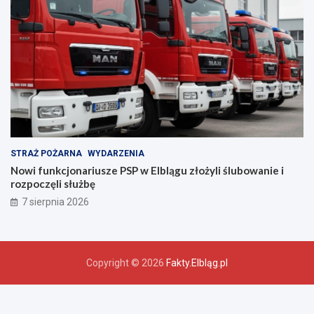
ń
s
t
w
a
!
STRAŻ POŻARNA
WYDARZENIA
Nowi funkcjonariusze PSP w Elblągu złożyli ślubowanie i
rozpoczęli służbę
7 sierpnia 2026
Copyright © 2026
Fakty.Elbląg.pl