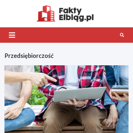
Skip
to
content
Fakty.Elb
Przedsiębiorczość