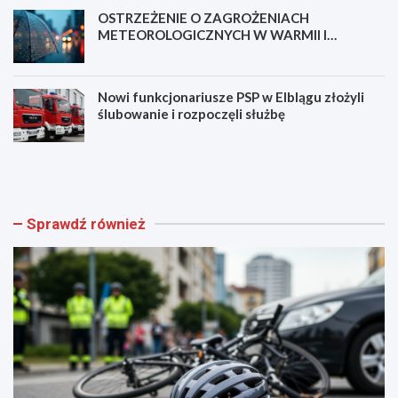
OSTRZEŻENIE O ZAGROŻENIACH
METEOROLOGICZNYCH W WARMII I
MAZURACH
Nowi funkcjonariusze PSP w Elblągu złożyli
ślubowanie i rozpoczęli służbę
N
B
o
e
w
z
a
p
ś
i
Sprawdź również
c
e
i
c
e
z
ż
e
k
ń
a
s
p
t
i
w
e
o
s
m
z
i