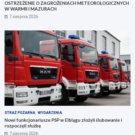
OSTRZEŻENIE O ZAGROŻENIACH METEOROLOGICZNYCH
e
z
W WARMII I MAZURACH
z
a
p
n
7 sierpnia 2026
i
i
e
a
c
z
e
ń
s
t
w
a
!
STRAŻ POŻARNA
WYDARZENIA
Nowi funkcjonariusze PSP w Elblągu złożyli ślubowanie i
rozpoczęli służbę
7 sierpnia 2026