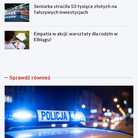
Seniorka straciła 53 tysiące złotych na
fałszywych inwestycjach
Empatia w akcji: warsztaty dla rodzin w
Elblągu!
Z
E
w
l
o
b
l
l
n
ą
Sprawdź również
i
g
j
z
w
n
w
ó
e
w
e
t
k
ę
e
t
n
n
d
i
!
ż