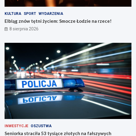
c
c
i
e
n
!
KULTURA
SPORT
WYDARZENIA
a
Elbląg znów tętni życiem: Smocze Łodzie na rzece!
d
8 sierpnia 2026
r
o
g
a
c
h
INWESTYCJE
OSZUSTWA
Seniorka straciła 53 tysiące złotych na fałszywych