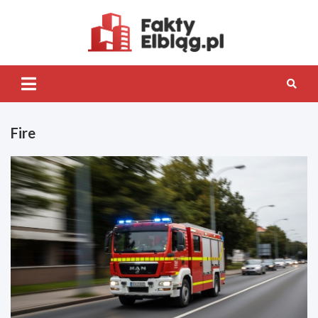
Skip
to
content
Fakty.Elb
Fire