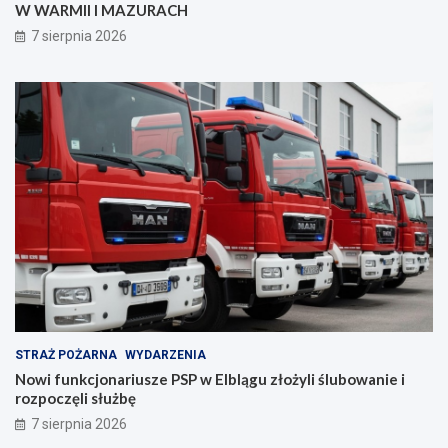
W WARMII I MAZURACH
z
a
p
n
7 sierpnia 2026
i
i
e
a
c
z
e
ń
s
t
w
a
!
STRAŻ POŻARNA
WYDARZENIA
Nowi funkcjonariusze PSP w Elblągu złożyli ślubowanie i
rozpoczęli służbę
7 sierpnia 2026