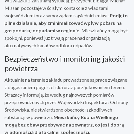
W związku z zaistniałą sytuacją, prezydent Elbląga, Michał
Missan, pozostaje w ścisłym kontakcie z władzami
wojewódzkimi oraz samorządami sąsiednich miast.
Podjęto
pilne działania, aby zminimalizować wpływ pożaru na
gospodarkę odpadami w regionie.
Mieszkańcy mogą być
spokojni, ponieważ już trwają prace nad organizacją
alternatywnych kanałów odbioru odpadów.
Bezpieczeństwo i monitoring jakości
powietrza
Aktualnie na terenie zakładu prowadzone są prace związane
z dogaszaniem pogorzeliska oraz porządkowaniem terenu.
Strażacy informują, że według najnowszych pomiarów
przeprowadzonych przez Wojewódzki Inspektorat Ochrony
Środowiska, nie stwierdzono obecności szkodliwych
substancji w powietrzu.
Mieszkańcy Rubna Wielkiego
mogą bez obaw przebywać na zewnątrz, co jest dobrą
wiadomością dla lokalnej społeczności.