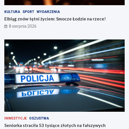
i
e
n
!
KULTURA
SPORT
WYDARZENIA
a
Elbląg znów tętni życiem: Smocze Łodzie na rzece!
d
8 sierpnia 2026
r
o
g
a
c
h
INWESTYCJE
OSZUSTWA
Seniorka straciła 53 tysiące złotych na fałszywych