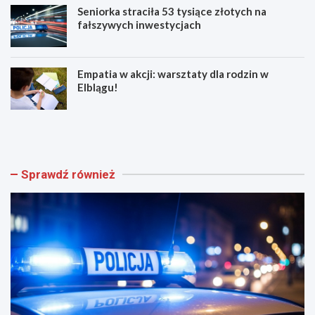
Seniorka straciła 53 tysiące złotych na
fałszywych inwestycjach
Empatia w akcji: warsztaty dla rodzin w
Elblągu!
Z
E
w
l
o
b
l
l
n
ą
Sprawdź również
i
g
j
z
w
n
w
ó
e
w
e
t
k
ę
e
t
n
n
d
i
!
ż