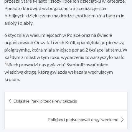
przeszli Stare Miasto i złożyli pokłon dzieciątku w katedrze.
Ponadto korowód wzbogacono o inscenizacje scen
biblijnych, dzięki czemu na drodze spotkać można było m.in.
anioły i diabły.
6 stycznia w wielu miejscach w Polsce oraz na świecie
organizowano Orszak Trzech Króli, upamiętniając pierwszą
pielgrzymkę, która miała miejsce ponad 2 tysiące lat temu. W
każdym z miast w tym roku, wydarzeniu towarzyszyło hasło
“Niech prowadzi nas gwiazda”. Symbolizować miało
właściwą drogę, którą gwiazda wskazała wędrującym
królom.
Nawigacja
Elbląskie Parki przejdą rewitalizację
wpisu
Policjanci podsumowali długi weekend