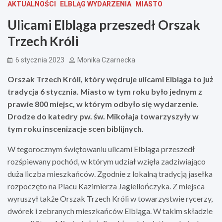
AKTUALNOŚCI
ELBLĄG WYDARZENIA
MIASTO
Ulicami Elbląga przeszedł Orszak
Trzech Króli
6 stycznia 2023
Monika Czarnecka
Orszak Trzech Króli, który wędruje ulicami Elbląga to już
tradycja 6 stycznia. Miasto w tym roku było jednym z
prawie 800 miejsc, w którym odbyło się wydarzenie.
Drodze do katedry pw. św. Mikołaja towarzyszyły w
tym roku inscenizacje scen biblijnych.
W tegorocznym świętowaniu ulicami Elbląga przeszedł
rozśpiewany pochód, w którym udział wzięła zadziwiająco
duża liczba mieszkańców. Zgodnie z lokalną tradycją jasełka
rozpoczęto na Placu Kazimierza Jagiellończyka. Z miejsca
wyruszył także Orszak Trzech Króli w towarzystwie rycerzy,
dwórek i zebranych mieszkańców Elbląga. W takim składzie