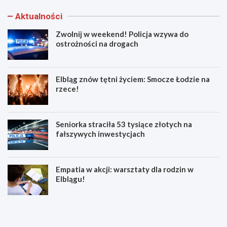
Aktualności
Zwolnij w weekend! Policja wzywa do
ostrożności na drogach
Elbląg znów tętni życiem: Smocze Łodzie na
rzece!
Seniorka straciła 53 tysiące złotych na
fałszywych inwestycjach
Empatia w akcji: warsztaty dla rodzin w
Elblągu!
Z
E
w
l
o
b
l
l