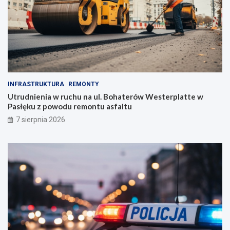
A
z
C
ę
H
l
i
s
ł
u
ż
INFRASTRUKTURA
REMONTY
b
Utrudnienia w ruchu na ul. Bohaterów Westerplatte w
ę
Pasłęku z powodu remontu asfaltu
7 sierpnia 2026