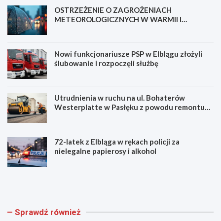
OSTRZEŻENIE O ZAGROŻENIACH
METEOROLOGICZNYCH W WARMII I
MAZURACH
Nowi funkcjonariusze PSP w Elblągu złożyli
ślubowanie i rozpoczęli służbę
Utrudnienia w ruchu na ul. Bohaterów
Westerplatte w Pasłęku z powodu remontu
asfaltu
72-latek z Elbląga w rękach policji za
nielegalne papierosy i alkohol
O
N
S
o
T
w
R
i
Z
f
Sprawdź również
E
u