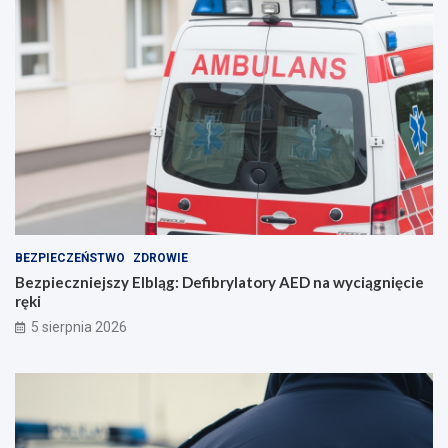
o
r
o
z
u
m
i
e
n
i
e
BEZPIECZEŃSTWO
ZDROWIE
Bezpieczniejszy Elbląg: Defibrylatory AED na wyciągnięcie
ręki
5 sierpnia 2026