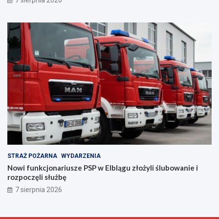
i
i
e
a
c
z
e
ń
s
t
w
a
!
STRAŻ POŻARNA
WYDARZENIA
Nowi funkcjonariusze PSP w Elblągu złożyli ślubowanie i
rozpoczęli służbę
7 sierpnia 2026