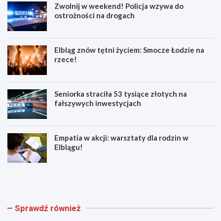
Zwolnij w weekend! Policja wzywa do
ostrożności na drogach
Elbląg znów tętni życiem: Smocze Łodzie na
rzece!
Seniorka straciła 53 tysiące złotych na
fałszywych inwestycjach
Empatia w akcji: warsztaty dla rodzin w
Elblągu!
Z
E
w
l
o
b
l
l
n
ą
Sprawdź również
i
g
j
z