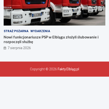
!
STRAŻ POŻARNA
WYDARZENIA
Nowi funkcjonariusze PSP w Elblągu złożyli ślubowanie i
rozpoczęli służbę
7 sierpnia 2026
Copyright © 2026
Fakty.Elbląg.pl