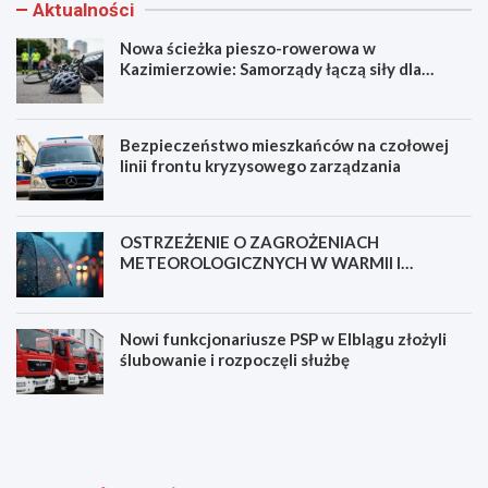
Aktualności
Nowa ścieżka pieszo-rowerowa w
Kazimierzowie: Samorządy łączą siły dla
bezpieczeństwa!
Bezpieczeństwo mieszkańców na czołowej
linii frontu kryzysowego zarządzania
OSTRZEŻENIE O ZAGROŻENIACH
METEOROLOGICZNYCH W WARMII I
MAZURACH
Nowi funkcjonariusze PSP w Elblągu złożyli
ślubowanie i rozpoczęli służbę
N
B
o
e
w
z
a
p
ś
i