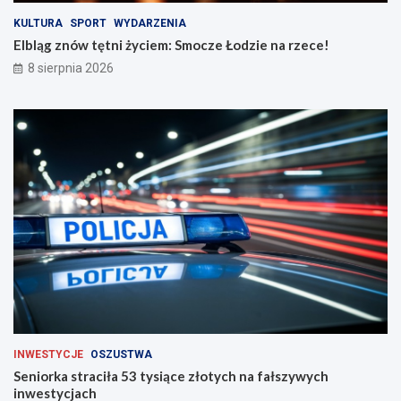
i
e
n
!
KULTURA
SPORT
WYDARZENIA
a
Elbląg znów tętni życiem: Smocze Łodzie na rzece!
d
8 sierpnia 2026
r
o
g
a
c
h
INWESTYCJE
OSZUSTWA
Seniorka straciła 53 tysiące złotych na fałszywych
inwestycjach