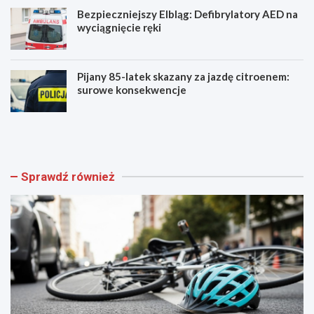
Bezpieczniejszy Elbląg: Defibrylatory AED na
wyciągnięcie ręki
Pijany 85-latek skazany za jazdę citroenem:
surowe konsekwencje
Z
A
a
k
g
a
i
d
n
e
Sprawdź również
i
m
o
i
n
a
y
M
r
ł
o
o
w
d
e
y
r
c
o
h
d
L