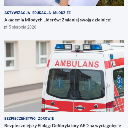
a
e
ś
l
n
n
AKTYWIZACJA
EDUKACJA
MŁODZIEŻ
i
i
Akademia Młodych Liderów: Zmieniaj swoją dzielnicę!
a
c
5 sierpnia 2026
n
ę
i
!
e
p
o
r
o
z
u
m
i
e
n
i
e
BEZPIECZEŃSTWO
ZDROWIE
Bezpieczniejszy Elbląg: Defibrylatory AED na wyciągnięcie