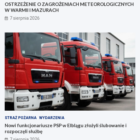
OSTRZEŻENIE O ZAGROŻENIACH METEOROLOGICZNYCH
e
z
W WARMII I MAZURACH
z
a
p
n
7 sierpnia 2026
i
i
e
a
c
z
e
ń
s
t
w
a
!
STRAŻ POŻARNA
WYDARZENIA
Nowi funkcjonariusze PSP w Elblągu złożyli ślubowanie i
rozpoczęli służbę
7 sierpnia 2026