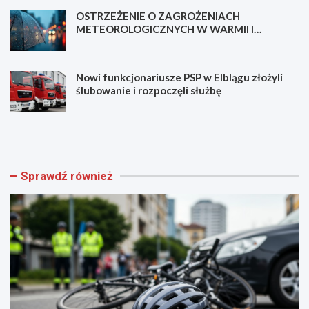
OSTRZEŻENIE O ZAGROŻENIACH
METEOROLOGICZNYCH W WARMII I
MAZURACH
Nowi funkcjonariusze PSP w Elblągu złożyli
ślubowanie i rozpoczęli służbę
N
B
o
e
w
z
a
p
ś
i
Sprawdź również
c
e
i
c
e
z
ż
e
k
ń
a
s
p
t
i
w
e
o
s
m
z
i