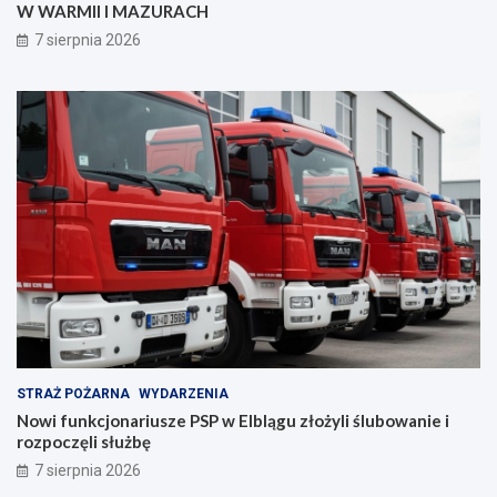
W WARMII I MAZURACH
z
a
p
n
7 sierpnia 2026
i
i
e
a
c
z
e
ń
s
t
w
a
!
STRAŻ POŻARNA
WYDARZENIA
Nowi funkcjonariusze PSP w Elblągu złożyli ślubowanie i
rozpoczęli służbę
7 sierpnia 2026