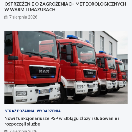
OSTRZEŻENIE O ZAGROŻENIACH METEOROLOGICZNYCH
e
z
W WARMII I MAZURACH
z
a
p
n
7 sierpnia 2026
i
i
e
a
c
z
e
ń
s
t
w
a
!
STRAŻ POŻARNA
WYDARZENIA
Nowi funkcjonariusze PSP w Elblągu złożyli ślubowanie i
rozpoczęli służbę
7 sierpnia 2026