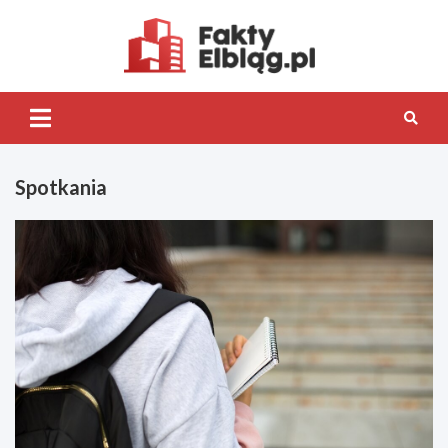
Skip
to
content
Fakty.Elb
Spotkania