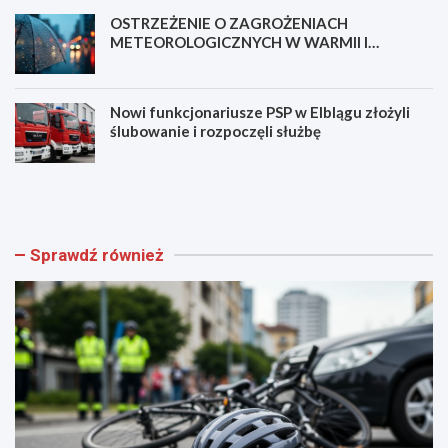
OSTRZEŻENIE O ZAGROŻENIACH
METEOROLOGICZNYCH W WARMII I
MAZURACH
Nowi funkcjonariusze PSP w Elblągu złożyli
ślubowanie i rozpoczęli służbę
N
B
o
e
w
z
a
p
ś
i
Sprawdź również
c
e
i
c
e
z
ż
e
k
ń
a
s
p
t
i
w
e
o
s
m
z
i