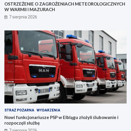
OSTRZEŻENIE O ZAGROŻENIACH METEOROLOGICZNYCH
e
z
W WARMII I MAZURACH
z
a
p
n
7 sierpnia 2026
i
i
e
a
c
z
e
ń
s
t
w
a
!
STRAŻ POŻARNA
WYDARZENIA
Nowi funkcjonariusze PSP w Elblągu złożyli ślubowanie i
rozpoczęli służbę
7 sierpnia 2026