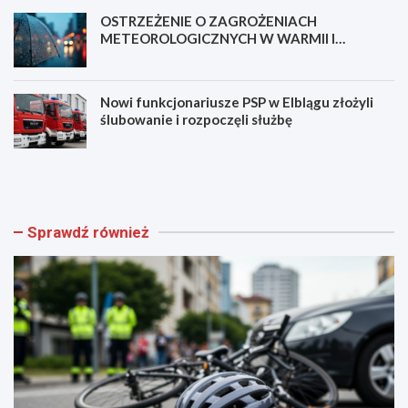
OSTRZEŻENIE O ZAGROŻENIACH
METEOROLOGICZNYCH W WARMII I
MAZURACH
Nowi funkcjonariusze PSP w Elblągu złożyli
ślubowanie i rozpoczęli służbę
N
B
o
e
w
z
a
p
ś
i
Sprawdź również
c
e
i
c
e
z
ż
e
k
ń
a
s
p
t
i
w
e
o
s
m
z
i