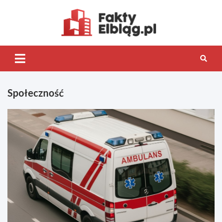
Skip
to
content
Fakty.Elb
Społeczność