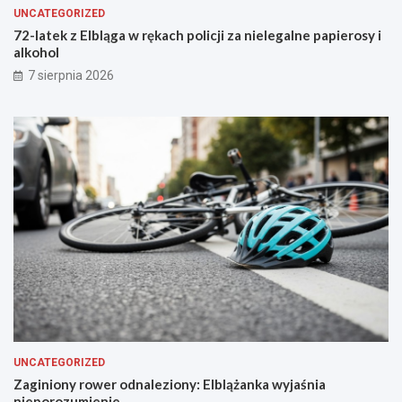
ż
o
UNCATEGORIZED
b
n
72-latek z Elbląga w rękach policji za nielegalne papierosy i
ę
t
alkohol
u
a
7 sierpnia 2026
s
f
a
l
t
u
UNCATEGORIZED
Zaginiony rower odnaleziony: Elblążanka wyjaśnia
nieporozumienie