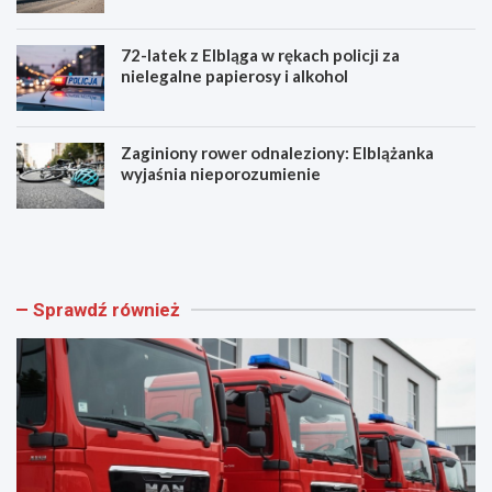
72-latek z Elbląga w rękach policji za
nielegalne papierosy i alkohol
Zaginiony rower odnaleziony: Elblążanka
wyjaśnia nieporozumienie
N
U
o
t
w
r
i
u
f
d
Sprawdź również
u
n
n
i
k
e
c
n
j
i
o
a
n
w
a
r
r
u