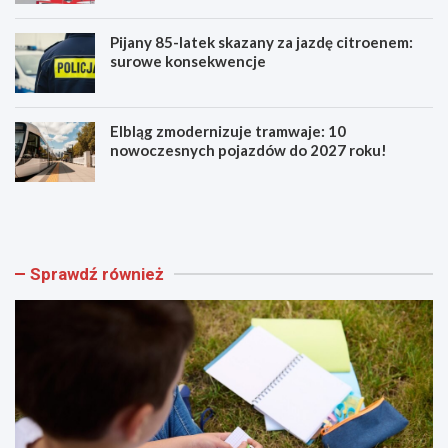
Pijany 85-latek skazany za jazdę citroenem:
surowe konsekwencje
Elbląg zmodernizuje tramwaje: 10
nowoczesnych pojazdów do 2027 roku!
A
B
k
e
a
z
d
p
e
i
Sprawdź również
m
e
i
c
a
z
M
n
ł
i
o
e
d
j
y
s
c
z
h
y