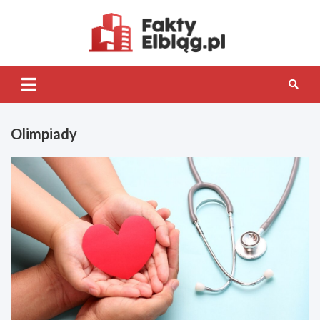
Skip
to
content
Fakty.Elb
Olimpiady