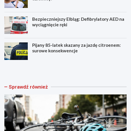
Bezpieczniejszy Elbląg: Defibrylatory AED na
wyciągnięcie ręki
Pijany 85-latek skazany za jazdę citroenem:
surowe konsekwencje
Z
A
a
k
g
a
i
d
n
e
Sprawdź również
i
m
o
i
n
a
y
M
r
ł
o
o
w
d
e
y