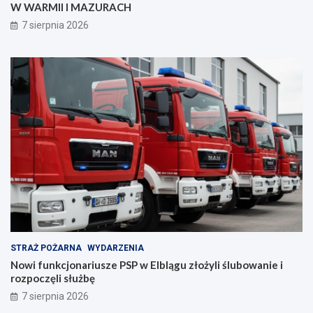
W WARMII I MAZURACH
z
a
p
n
7 sierpnia 2026
i
i
e
a
c
z
e
ń
s
t
w
a
!
STRAŻ POŻARNA
WYDARZENIA
Nowi funkcjonariusze PSP w Elblągu złożyli ślubowanie i
rozpoczęli służbę
7 sierpnia 2026