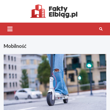
Skip
to
content
Fakty.Elb
Mobilność