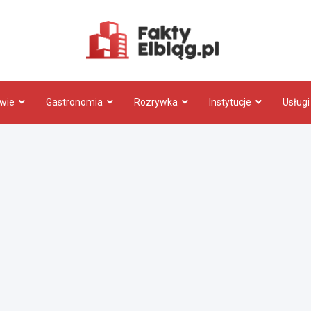
Fakty.El
wie
Gastronomia
Rozrywka
Instytucje
Usługi