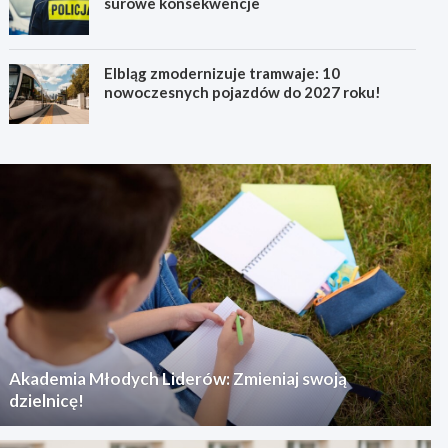
surowe konsekwencje
Elbląg zmodernizuje tramwaje: 10
nowoczesnych pojazdów do 2027 roku!
Akademia Młodych Liderów: Zmieniaj swoją
dzielnicę!