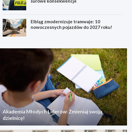
surowe konsekwencje
Elbląg zmodernizuje tramwaje: 10
nowoczesnych pojazdów do 2027 roku!
Akademia Młodych Liderów: Zmieniaj swoją
dzielnicę!