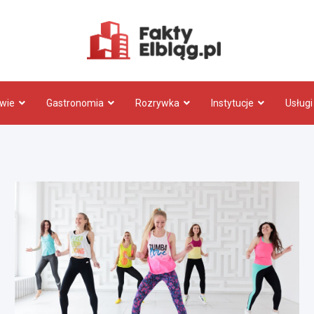
Fakty.El
wie
Gastronomia
Rozrywka
Instytucje
Usługi