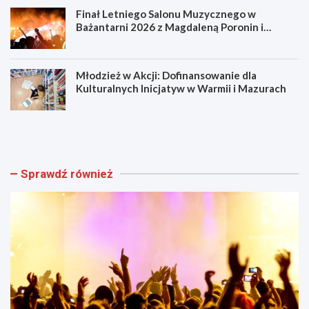
Finał Letniego Salonu Muzycznego w
Bażantarni 2026 z Magdaleną Poronin i
Mikołajem Ostrowskim
Młodzież w Akcji: Dofinansowanie dla
Kulturalnych Inicjatyw w Warmii i Mazurach
K
W
i
a
n
k
o
a
p
c
Sprawdź również
o
y
d
j
G
n
w
e
i
c
a
z
z
a
d
r
a
y
m
w
i
b