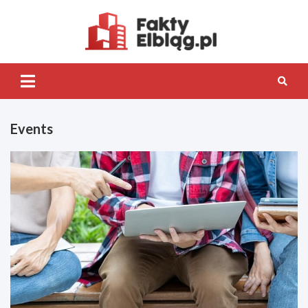
Skip
to
content
Fakty.Elb
Events