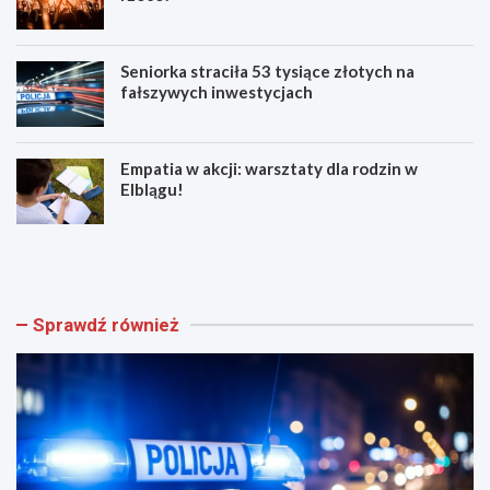
Seniorka straciła 53 tysiące złotych na
fałszywych inwestycjach
Empatia w akcji: warsztaty dla rodzin w
Elblągu!
Z
E
w
l
o
b
l
l
n
ą
Sprawdź również
i
g
j
z
w
n
w
ó
e
w
e
t
k
ę
e
t