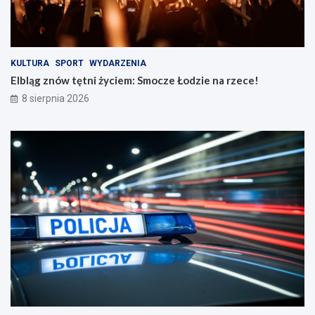
o
z
ś
e
c
c
i
e
n
!
KULTURA
SPORT
WYDARZENIA
a
Elbląg znów tętni życiem: Smocze Łodzie na rzece!
d
8 sierpnia 2026
r
o
g
a
c
h