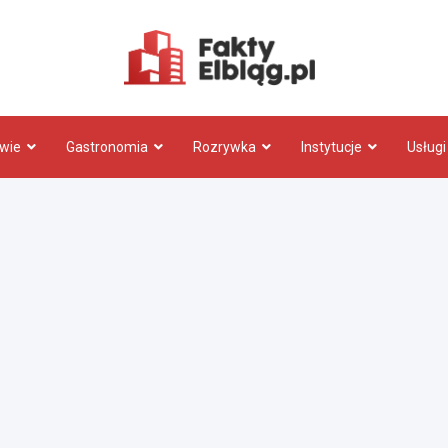
Fakty.El
wie
Gastronomia
Rozrywka
Instytucje
Usługi