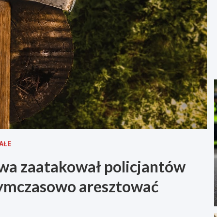
AŁE
wa zaatakował policjantów
 tymczasowo aresztować