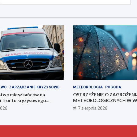
TWO
ZARZĄDZANIE KRYZYSOWE
METEOROLOGIA
POGODA
stwo mieszkańców na
OSTRZEŻENIE O ZAGROŻEN
ii frontu kryzysowego
METEOROLOGICZNYCH W WA
MAZURACH
2026
7 sierpnia 2026