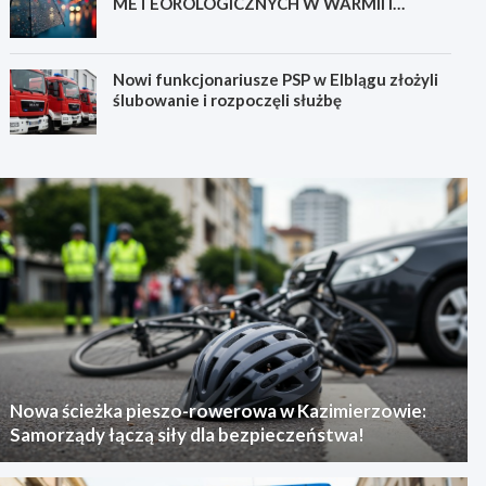
METEOROLOGICZNYCH W WARMII I
MAZURACH
Nowi funkcjonariusze PSP w Elblągu złożyli
ślubowanie i rozpoczęli służbę
Nowa ścieżka pieszo-rowerowa w Kazimierzowie:
Samorządy łączą siły dla bezpieczeństwa!