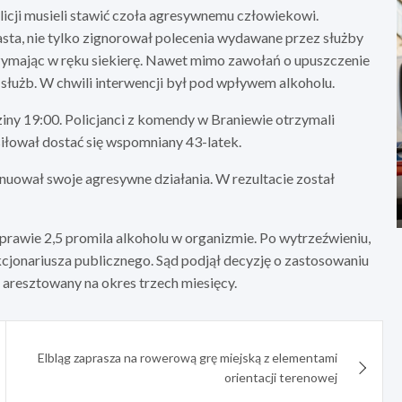
olicji musieli stawić czoła agresywnemu człowiekowi.
sta, nie tylko zignorował polecenia wydawane przez służby
rzymając w ręku siekierę. Nawet mimo zawołań o upuszczenie
służb. W chwili interwencji był pod wpływem alkoholu.
iny 19:00. Policjanci z komendy w Braniewie otrzymali
siłował dostać się wspomniany 43-latek.
nuował swoje agresywne działania. W rezultacie został
prawie 2,5 promila alkoholu w organizmie. Po wytrzeźwieniu,
kcjonariusza publicznego. Sąd podjął decyzję o zastosowaniu
resztowany na okres trzech miesięcy.
Elbląg zaprasza na rowerową grę miejską z elementami
orientacji terenowej