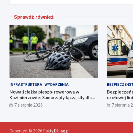
Sprawdź również
INFRASTRUKTURA
WYDARZENIA
BEZPIECZEŃS
Nowa ścieżka pieszo-rowerowa w
Bezpieczeń
Kazimierzowie: Samorządy łączą siły dla
czołowej lin
bezpieczeństwa!
zarządzania
7 sierpnia 2026
7 sierpnia 
Copyright © 2026
Fakty.Elbląg.pl