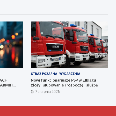
STRAŻ POŻARNA
WYDARZENIA
IACH
Nowi funkcjonariusze PSP w Elblągu
RMII I
złożyli ślubowanie i rozpoczęli służbę
7 sierpnia 2026