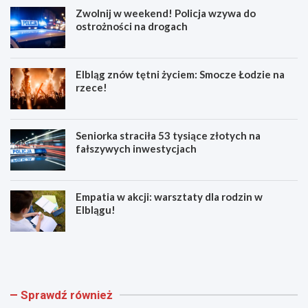
Zwolnij w weekend! Policja wzywa do
ostrożności na drogach
Elbląg znów tętni życiem: Smocze Łodzie na
rzece!
Seniorka straciła 53 tysiące złotych na
fałszywych inwestycjach
Empatia w akcji: warsztaty dla rodzin w
Elblągu!
Z
E
w
l
o
b
l
l
n
ą
Sprawdź również
i
g