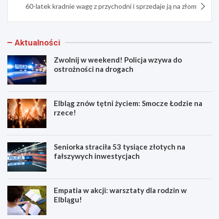
60-latek kradnie wagę z przychodni i sprzedaje ją na złom
Aktualności
Zwolnij w weekend! Policja wzywa do
ostrożności na drogach
Elbląg znów tętni życiem: Smocze Łodzie na
rzece!
Seniorka straciła 53 tysiące złotych na
fałszywych inwestycjach
Empatia w akcji: warsztaty dla rodzin w
Elblągu!
Z
E