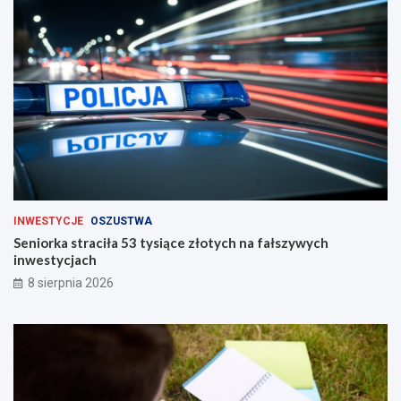
c
h
INWESTYCJE
OSZUSTWA
Seniorka straciła 53 tysiące złotych na fałszywych
inwestycjach
8 sierpnia 2026