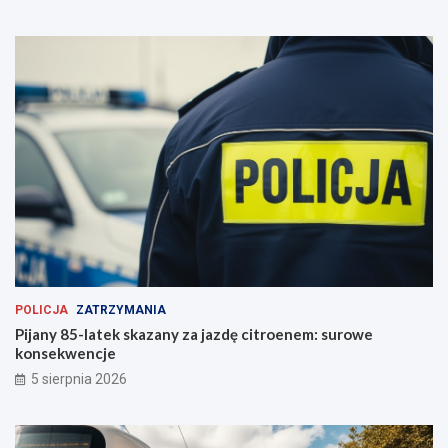
!
g
n
i
ę
c
i
e
r
ę
k
i
POLICJA
ZATRZYMANIA
Pijany 85-latek skazany za jazdę citroenem: surowe
konsekwencje
5 sierpnia 2026