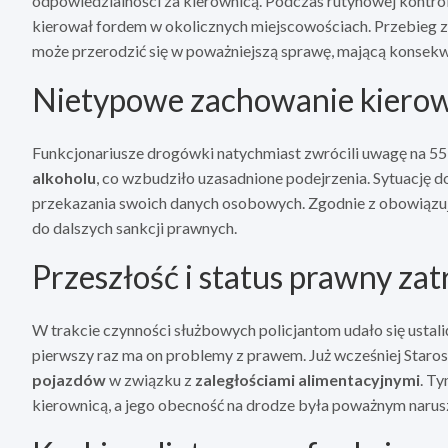
odpowiedzialności za kierownicą. Podczas rutynowej kontrol
kierował fordem w okolicznych miejscowościach. Przebieg z
może przerodzić się w poważniejszą sprawę, mającą konsekwe
Nietypowe zachowanie kierowc
Funkcjonariusze drogówki natychmiast zwrócili uwagę na 5
alkoholu
, co wzbudziło uzasadnione podejrzenia. Sytuację
przekazania swoich danych osobowych. Zgodnie z obowiązują
do dalszych sankcji prawnych.
Przeszłość i status prawny z
W trakcie czynności służbowych policjantom udało się ustali
pierwszy raz ma on problemy z prawem. Już wcześniej Staros
pojazdów
w związku z
zaległościami alimentacyjnymi
. T
kierownicą, a jego obecność na drodze była poważnym naru