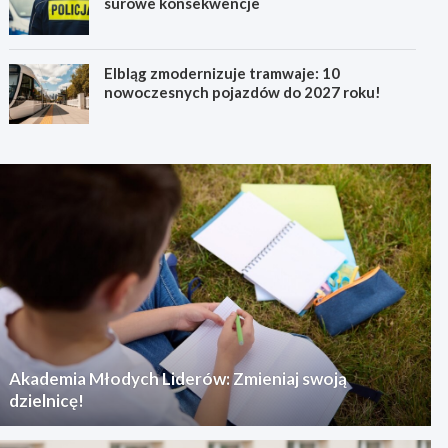
surowe konsekwencje
Elbląg zmodernizuje tramwaje: 10
nowoczesnych pojazdów do 2027 roku!
Akademia Młodych Liderów: Zmieniaj swoją
dzielnicę!