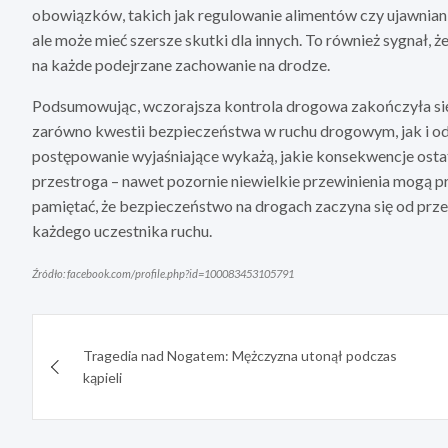
obowiązków, takich jak regulowanie alimentów czy ujawnianie
ale może mieć szersze skutki dla innych. To również sygnał, 
na każde podejrzane zachowanie na drodze.
Podsumowując, wczorajsza kontrola drogowa zakończyła się
zarówno kwestii bezpieczeństwa w ruchu drogowym, jak i od
postępowanie wyjaśniające wykażą, jakie konsekwencje osta
przestroga – nawet pozornie niewielkie przewinienia mogą
pamiętać, że bezpieczeństwo na drogach zaczyna się od prze
każdego uczestnika ruchu.
Źródło: facebook.com/profile.php?id=100083453105791
Nawigacja
Tragedia nad Nogatem: Mężczyzna utonął podczas
wpisu
kąpieli