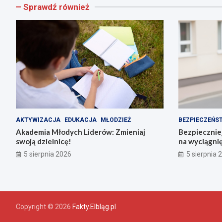
Sprawdź również
AKTYWIZACJA
EDUKACJA
MŁODZIEŻ
BEZPIECZEŃS
Akademia Młodych Liderów: Zmieniaj
Bezpieczniej
swoją dzielnicę!
na wyciągnię
5 sierpnia 2026
5 sierpnia 
Copyright © 2026
Fakty.Elbląg.pl