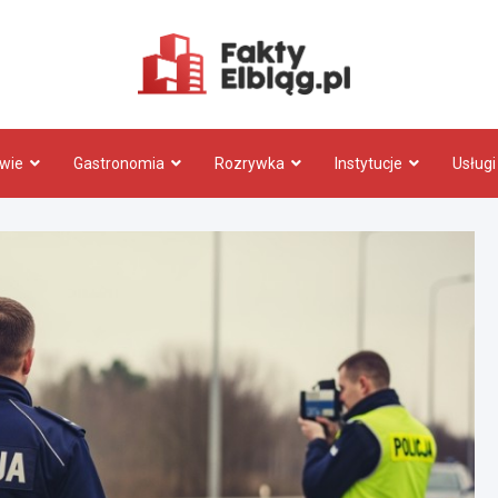
Fakty.El
wie
Gastronomia
Rozrywka
Instytucje
Usługi