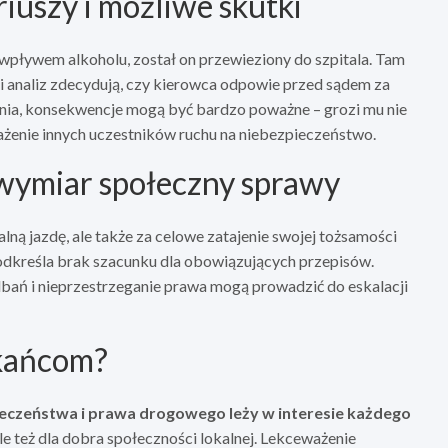
iuszy i możliwe skutki
wpływem alkoholu, został on przewieziony do szpitala. Tam
 analiz zdecydują, czy kierowca odpowie przed sądem za
zenia, konsekwencje mogą być bardzo poważne – grozi mu nie
rażenie innych uczestników ruchu na niebezpieczeństwo.
wymiar społeczny sprawy
ną jazdę, ale także za celowe zatajenie swojej tożsamości
podkreśla brak szacunku dla obowiązujących przepisów.
dbań i nieprzestrzeganie prawa mogą prowadzić do eskalacji
zkańcom?
eczeństwa i prawa drogowego leży w interesie każdego
le też dla dobra społeczności lokalnej. Lekceważenie