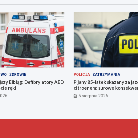
TWO
ZDROWIE
POLICJA
ZATRZYMANIA
szy Elbląg: Defibrylatory AED
Pijany 85-latek skazany za ja
cie ręki
citroenem: surowe konsekwe
2026
5 sierpnia 2026