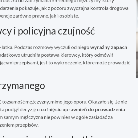
i doszło do zatrzymania 55-letniego mężczyzny, który
darzenia pokazuje, jak z pozoru zwyczajna kontrola drogowa
ncje zarówno prawne, jak i osobiste.
y i policyjna czujność
5-latka. Podczas rozmowy wyczuli od niego
wyraźny zapach
 dodatkowo utrudniła postawa kierowcy, który odmówił
cymi przepisami, jest to wykroczenie, które może prowadzić
atrzymanego
ć tożsamość mężczyzny, mimo jego oporu. Okazało się, że nie
ta podjął decyzję o
cofnięciu uprawnień do prowadzenia
ym samym mężczyzna nie powinien w ogóle zasiadać za
szeniem przepisów.