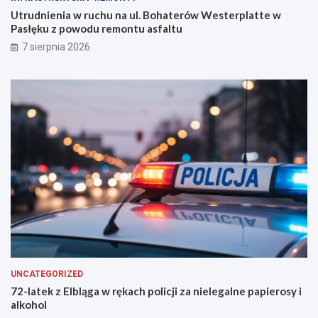
w
e
Utrudnienia w ruchu na ul. Bohaterów Westerplatte w
a
w
Pasłęku z powodu remontu asfaltu
n
P
7 sierpnia 2026
i
a
e
s
i
ł
r
ę
o
k
z
u
p
z
o
p
c
o
z
w
ę
o
l
d
i
u
s
r
ł
e
u
m
ż
o
UNCATEGORIZED
b
n
72-latek z Elbląga w rękach policji za nielegalne papierosy i
ę
t
alkohol
u