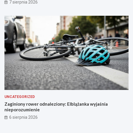
a
7 sierpnia 2026
s
f
a
l
t
u
UNCATEGORIZED
Zaginiony rower odnaleziony: Elblążanka wyjaśnia
nieporozumienie
6 sierpnia 2026