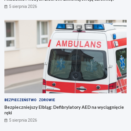
a
c
5 sierpnia 2026
n
ę
i
!
e
p
o
r
o
z
u
m
i
e
n
i
e
BEZPIECZEŃSTWO
ZDROWIE
Bezpieczniejszy Elbląg: Defibrylatory AED na wyciągnięcie
ręki
5 sierpnia 2026