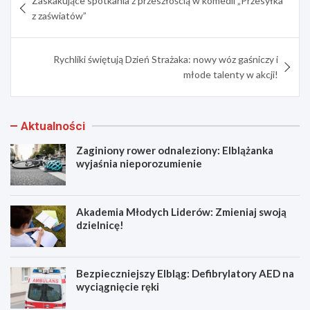
Zaskakujące spotkania z przeszłością w komedii „Przesyłka
wpisu
z zaświatów”
Rychliki świętują Dzień Strażaka: nowy wóz gaśniczy i
młode talenty w akcji!
Aktualności
Zaginiony rower odnaleziony: Elblążanka
wyjaśnia nieporozumienie
Akademia Młodych Liderów: Zmieniaj swoją
dzielnicę!
Bezpieczniejszy Elbląg: Defibrylatory AED na
wyciągnięcie ręki