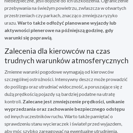
niebezpieczne, jeśli dojdzie do ich uszkodzenia. Ograniczenie
przebywania na świeżym powietrzu, zwłaszcza w otwartych
przestrzeniach czy parkach, znacząco zmniejsza ryzyko
urazu.
Warto także odłożyć planowane wyjazdy lub
aktywności plenerowe na późniejszą godzinę, gdy
warunki się poprawią
.
Zalecenia dla kierowców na czas
trudnych warunków atmosferycznych
Zmienne warunki pogodowe wymagają od kierowców
szczególnej ostrożności. Intensywny deszcz może prowadzić
do poślizgu oraz utrudniać widoczność, a poruszające się z
dużą prędkością pojazdy są bardziej podatne na utratę
kontroli.
Zalecane jest zmniejszenie prędkości, unikanie
wyprzedzania oraz zachowanie bezpiecznego odstępu
od innych uczestników ruchu. Warto także pamiętać o
sprawdzeniu stanu wycieraczek i świateł przed wyjazdem,
aby móc szybko zareagować na ewentualne utrudnienia.