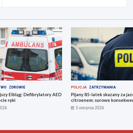
TWO
ZDROWIE
POLICJA
ZATRZYMANIA
szy Elbląg: Defibrylatory AED
Pijany 85-latek skazany za ja
cie ręki
citroenem: surowe konsekwe
2026
5 sierpnia 2026