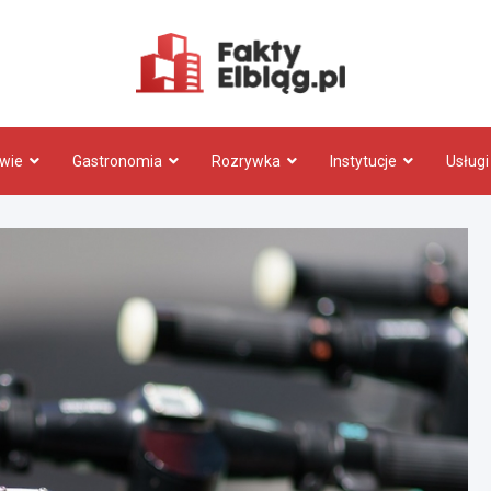
Fakty.El
wie
Gastronomia
Rozrywka
Instytucje
Usługi