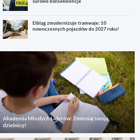
surowe konsekwencje
Elbląg zmodernizuje tramwaje: 10
nowoczesnych pojazdów do 2027 roku!
Akademia Młodych Liderów: Zmieniaj swoją
dzielnicę!