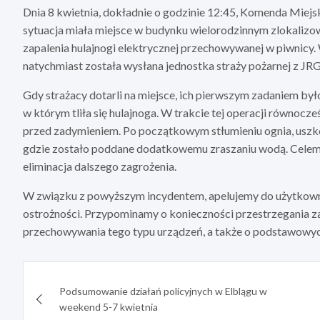
Dnia 8 kwietnia, dokładnie o godzinie 12:45, Komenda Miejs
sytuacja miała miejsce w budynku wielorodzinnym zlokalizo
zapalenia hulajnogi elektrycznej przechowywanej w piwnicy. 
natychmiast została wysłana jednostka straży pożarnej z JRG 
Gdy strażacy dotarli na miejsce, ich pierwszym zadaniem był
w którym tliła się hulajnoga. W trakcie tej operacji równocz
przed zadymieniem. Po początkowym stłumieniu ognia, usz
gdzie zostało poddane dodatkowemu zraszaniu wodą. Celem t
eliminacja dalszego zagrożenia.
W związku z powyższym incydentem, apelujemy do użytkown
ostrożności. Przypominamy o konieczności przestrzegania z
przechowywania tego typu urządzeń, a także o podstawowy
Nawigacja
Podsumowanie działań policyjnych w Elblągu w
wpisu
weekend 5-7 kwietnia