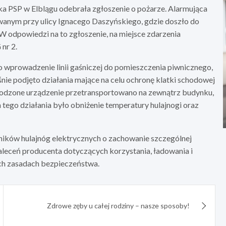
ka PSP w Elblągu odebrała zgłoszenie o pożarze. Alarmująca
wanym przy ulicy Ignacego Daszyńskiego, gdzie doszło do
W odpowiedzi na to zgłoszenie, na miejsce zdarzenia
nr 2.
o wprowadzenie linii gaśniczej do pomieszczenia piwnicznego,
eśnie podjęto działania mające na celu ochronę klatki schodowej
kodzone urządzenie przetransportowano na zewnątrz budynku,
ego działania było obniżenie temperatury hulajnogi oraz
ików hulajnóg elektrycznych o zachowanie szczególnej
aleceń producenta dotyczących korzystania, ładowania i
ch zasadach bezpieczeństwa.
Zdrowe zęby u całej rodziny – nasze sposoby!