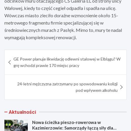
odcinków muru otaczającego CS Galeria EL od strony ulicy
Wałowej, kiedy to część cegieł odpadła i spadła na ulicę.
Wówczas miasto zleciło doraźne wzmocnienie około 15-
metrowego fragmentu firmie specjalizującej się w
średniowiecznych murach z Pasłęk. Mimo to, mury te nadal
wymagają kompleksowej renowacji.
Nawigacja
GE Power planuje likwidację odlewni stalowej w Elblągu? W
wpisu
grę wchodzi prawie 170 miejsc pracy
24-letni mężczyzna zatrzymany po spowodowaniu kolizji
pod wpływem alkoholu
Aktualności
Nowa ścieżka pieszo-rowerowa w
Kazimierzowie: Samorządy łączą siły dla