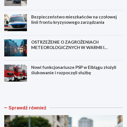
bezpieczeństwa!
Bezpieczeństwo mieszkańców na czołowej
linii frontu kryzysowego zarządzania
OSTRZEŻENIE O ZAGROŻENIACH
METEOROLOGICZNYCH W WARMII I
MAZURACH
Nowi funkcjonariusze PSP w Elblągu złożyli
ślubowanie i rozpoczęli służbę
N
B
o
e
w
z
a
p
ś
i
Sprawdź również
c
e
i
c
e
z
ż
e