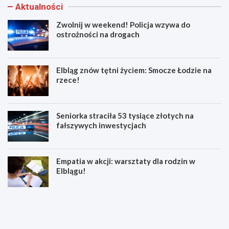
Aktualności
Zwolnij w weekend! Policja wzywa do
ostrożności na drogach
Elbląg znów tętni życiem: Smocze Łodzie na
rzece!
Seniorka straciła 53 tysiące złotych na
fałszywych inwestycjach
Empatia w akcji: warsztaty dla rodzin w
Elblągu!
Z
E
w
l
o
b
l
l
n
ą