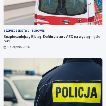
i
e
n
i
e
BEZPIECZEŃSTWO
ZDROWIE
Bezpieczniejszy Elbląg: Defibrylatory AED na wyciągnięcie
ręki
5 sierpnia 2026