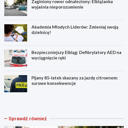
Zaginiony rower odnaleziony: Elblążanka
wyjaśnia nieporozumienie
Akademia Młodych Liderów: Zmieniaj swoją
dzielnicę!
Bezpieczniejszy Elbląg: Defibrylatory AED na
wyciągnięcie ręki
Pijany 85-latek skazany za jazdę citroenem:
surowe konsekwencje
Z
A
a
k
g
a
i
d
n
e
Sprawdź również
i
m
o
i