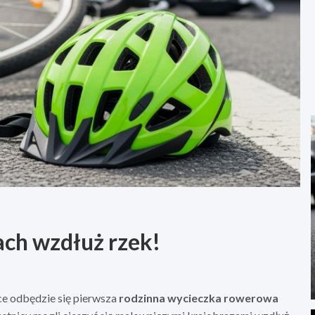
ch wzdłuż rzek!
ce odbędzie się pierwsza
rodzinna wycieczka rowerowa