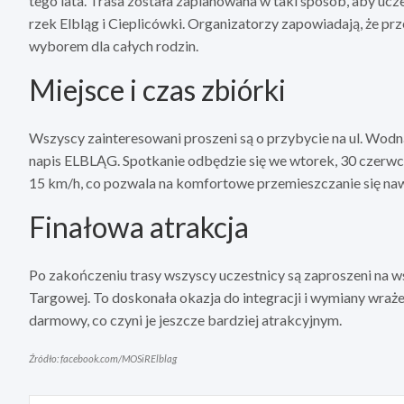
tego lata. Trasa została zaplanowana w taki sposób, aby uc
rzek Elbląg i Cieplicówki. Organizatorzy zapowiadają, że prz
wyborem dla całych rodzin.
Miejsce i czas zbiórki
Wszyscy zainteresowani proszeni są o przybycie na ul. Wodną
napis ELBLĄG. Spotkanie odbędzie się we wtorek, 30 czerwc
15 km/h, co pozwala na komfortowe przemieszczanie się na
Finałowa atrakcja
Po zakończeniu trasy wszyscy uczestnicy są zaproszeni na ws
Targowej. To doskonała okazja do integracji i wymiany wraże
darmowy, co czyni je jeszcze bardziej atrakcyjnym.
Źródło: facebook.com/MOSiRElblag