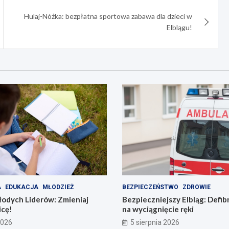
Hulaj-Nóżka: bezpłatna sportowa zabawa dla dzieci w
Elblągu!
A
EDUKACJA
MŁODZIEŻ
BEZPIECZEŃSTWO
ZDROWIE
odych Liderów: Zmieniaj
Bezpieczniejszy Elbląg: Defib
icę!
na wyciągnięcie ręki
2026
5 sierpnia 2026