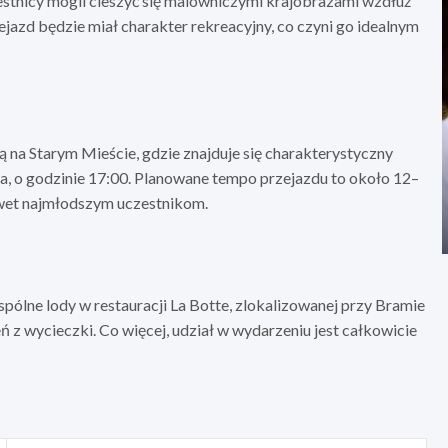
zestnicy mogli cieszyć się malowniczymi krajobrazami wzdłuż
ejazd będzie miał charakter rekreacyjny, co czyni go idealnym
 na Starym Mieście, gdzie znajduje się charakterystyczny
a, o godzinie 17:00. Planowane tempo przejazdu to około 12–
wet najmłodszym uczestnikom.
pólne lody w restauracji La Botte, zlokalizowanej przy Bramie
ń z wycieczki. Co więcej, udział w wydarzeniu jest całkowicie