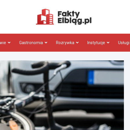
Fakty.El
wie
Gastronomia
Rozrywka
Instytucje
Usługi