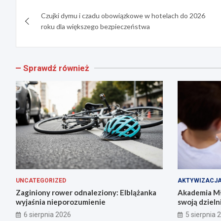
Nawigacja
Czujki dymu i czadu obowiązkowe w hotelach do 2026
wpisu
roku dla większego bezpieczeństwa
Sprawdź również
UNCATEGORIZED
AKTYWIZACJ
Zaginiony rower odnaleziony: Elblążanka
Akademia Mł
wyjaśnia nieporozumienie
swoją dzieln
6 sierpnia 2026
5 sierpnia 