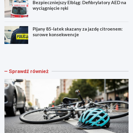
Bezpieczniejszy Elbląg: Defibrylatory AED na
wyciągnięcie ręki
Pijany 85-latek skazany za jazdę citroenem:
surowe konsekwencje
Z
A
a
k
g
a
i
d
n
e
Sprawdź również
i
m
o
i
n
a
y
M
r
ł
o
o
w
d
e
y
r
c
o
h
d
L