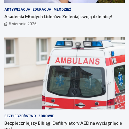
ś
l
n
n
AKTYWIZACJA
EDUKACJA
MŁODZIEŻ
i
i
Akademia Młodych Liderów: Zmieniaj swoją dzielnicę!
a
c
5 sierpnia 2026
n
ę
i
!
e
p
o
r
o
z
u
m
i
e
n
i
e
BEZPIECZEŃSTWO
ZDROWIE
Bezpieczniejszy Elbląg: Defibrylatory AED na wyciągnięcie
ręki