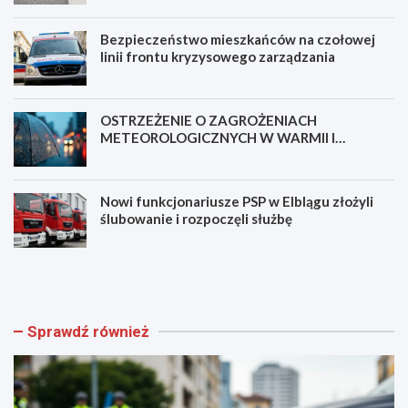
Bezpieczeństwo mieszkańców na czołowej
linii frontu kryzysowego zarządzania
OSTRZEŻENIE O ZAGROŻENIACH
METEOROLOGICZNYCH W WARMII I
MAZURACH
Nowi funkcjonariusze PSP w Elblągu złożyli
ślubowanie i rozpoczęli służbę
N
B
o
e
w
z
a
p
ś
i
Sprawdź również
c
e
i
c
e
z
ż
e
k
ń