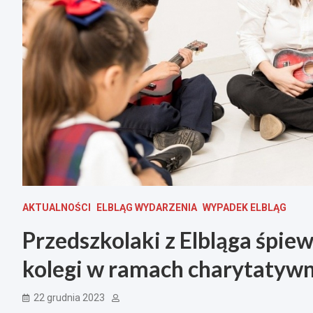
AKTUALNOŚCI
ELBLĄG WYDARZENIA
WYPADEK ELBLĄG
Przedszkolaki z Elbląga śpie
kolegi w ramach charytatywne
22 grudnia 2023