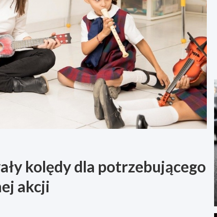
wały kolędy dla potrzebującego
j akcji