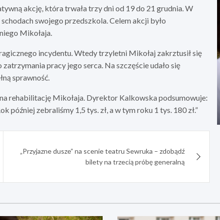
tywną akcję, która trwała trzy dni od 19 do 21 grudnia. W
a schodach swojego przedszkola. Celem akcji było
tniego Mikołaja.
tragicznego incydentu. Wtedy trzyletni Mikołaj zakrztusił się
zatrzymania pracy jego serca. Na szczęście udało się
ełną sprawność.
na rehabilitację Mikołaja. Dyrektor Kalkowska podsumowuje:
k później zebraliśmy 1,5 tys. zł, a w tym roku 1 tys. 180 zł.”
„Przyjazne dusze” na scenie teatru Sewruka – zdobądź
bilety na trzecią próbę generalną