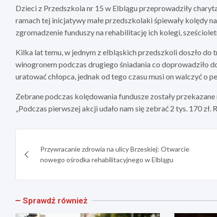
Dzieci z Przedszkola nr 15 w Elblągu przeprowadziły charyta
ramach tej inicjatywy małe przedszkolaki śpiewały kolędy n
zgromadzenie funduszy na rehabilitację ich kolegi, sześciole
Kilka lat temu, w jednym z elbląskich przedszkoli doszło do 
winogronem podczas drugiego śniadania co doprowadziło do 
uratować chłopca, jednak od tego czasu musi on walczyć o p
Zebrane podczas kolędowania fundusze zostały przekazane 
„Podczas pierwszej akcji udało nam się zebrać 2 tys. 170 zł. Ro
Nawigacja
Przywracanie zdrowia na ulicy Brzeskiej: Otwarcie
wpisu
nowego ośrodka rehabilitacyjnego w Elblągu
Sprawdź również