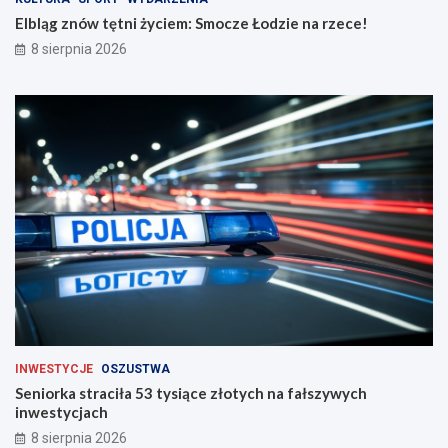
a
Elbląg znów tętni życiem: Smocze Łodzie na rzece!
d
8 sierpnia 2026
r
o
g
a
c
h
INWESTYCJE
OSZUSTWA
Seniorka straciła 53 tysiące złotych na fałszywych
inwestycjach
8 sierpnia 2026