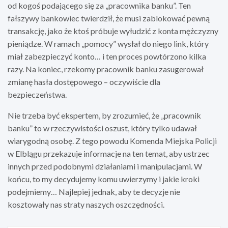
od kogoś podającego się za „pracownika banku”. Ten
fałszywy bankowiec twierdził, że musi zablokować pewną
transakcję, jako że ktoś próbuje wyłudzić z konta mężczyzny
pieniądze. W ramach „pomocy” wysłał do niego link, który
miał zabezpieczyć konto… i ten proces powtórzono kilka
razy. Na koniec, rzekomy pracownik banku zasugerował
zmianę hasła dostępowego – oczywiście dla
bezpieczeństwa.
Nie trzeba być ekspertem, by zrozumieć, że „pracownik
banku” to w rzeczywistości oszust, który tylko udawał
wiarygodną osobę. Z tego powodu Komenda Miejska Policji
w Elblągu przekazuje informacje na ten temat, aby ustrzec
innych przed podobnymi działaniami i manipulacjami. W
końcu, to my decydujemy komu uwierzymy i jakie kroki
podejmiemy… Najlepiej jednak, aby te decyzje nie
kosztowały nas straty naszych oszczędności.