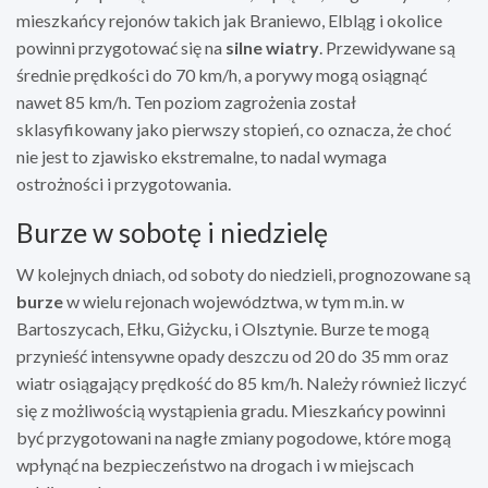
mieszkańcy rejonów takich jak Braniewo, Elbląg i okolice
powinni przygotować się na
silne wiatry
. Przewidywane są
średnie prędkości do 70 km/h, a porywy mogą osiągnąć
nawet 85 km/h. Ten poziom zagrożenia został
sklasyfikowany jako pierwszy stopień, co oznacza, że choć
nie jest to zjawisko ekstremalne, to nadal wymaga
ostrożności i przygotowania.
Burze w sobotę i niedzielę
W kolejnych dniach, od soboty do niedzieli, prognozowane są
burze
w wielu rejonach województwa, w tym m.in. w
Bartoszycach, Ełku, Giżycku, i Olsztynie. Burze te mogą
przynieść intensywne opady deszczu od 20 do 35 mm oraz
wiatr osiągający prędkość do 85 km/h. Należy również liczyć
się z możliwością wystąpienia gradu. Mieszkańcy powinni
być przygotowani na nagłe zmiany pogodowe, które mogą
wpłynąć na bezpieczeństwo na drogach i w miejscach