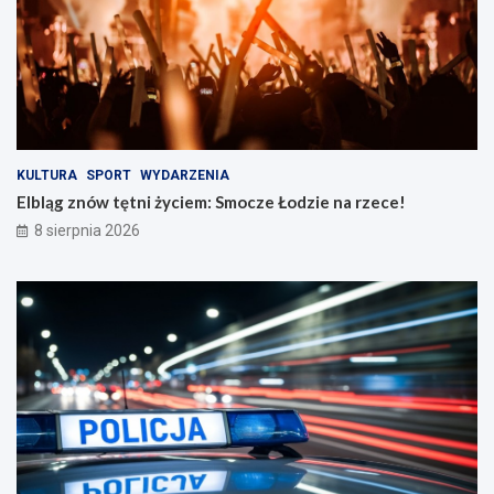
r
e
o
n
ż
a
n
r
o
z
ś
e
c
c
i
e
n
!
KULTURA
SPORT
WYDARZENIA
a
Elbląg znów tętni życiem: Smocze Łodzie na rzece!
d
8 sierpnia 2026
r
o
g
a
c
h