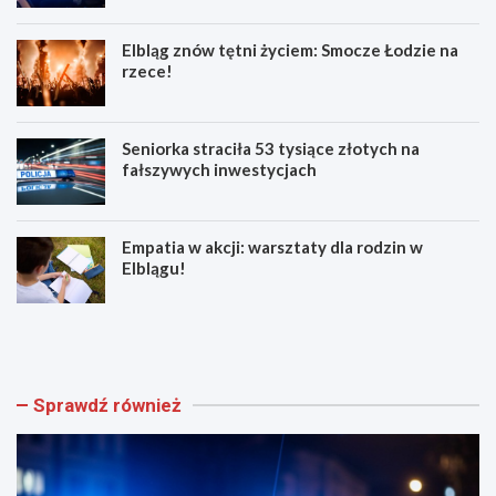
Elbląg znów tętni życiem: Smocze Łodzie na
rzece!
Seniorka straciła 53 tysiące złotych na
fałszywych inwestycjach
Empatia w akcji: warsztaty dla rodzin w
Elblągu!
Z
E
w
l
o
b
l
l
n
ą
Sprawdź również
i
g
j
z
w
n
w
ó
e
w