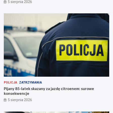
5 sierpnia 2026
ę
ą
!
g
n
i
ę
c
i
e
r
ę
k
i
POLICJA
ZATRZYMANIA
Pijany 85-latek skazany za jazdę citroenem: surowe
konsekwencje
5 sierpnia 2026