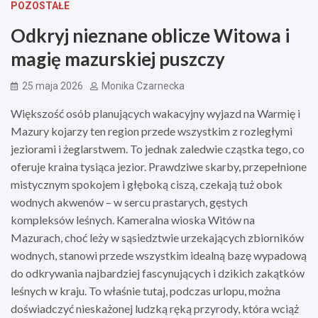
POZOSTAŁE
Odkryj nieznane oblicze Witowa i
magię mazurskiej puszczy
25 maja 2026
Monika Czarnecka
Większość osób planujących wakacyjny wyjazd na Warmię i
Mazury kojarzy ten region przede wszystkim z rozległymi
jeziorami i żeglarstwem. To jednak zaledwie cząstka tego, co
oferuje kraina tysiąca jezior. Prawdziwe skarby, przepełnione
mistycznym spokojem i głęboką ciszą, czekają tuż obok
wodnych akwenów – w sercu prastarych, gęstych
kompleksów leśnych. Kameralna wioska Witów na
Mazurach, choć leży w sąsiedztwie urzekających zbiorników
wodnych, stanowi przede wszystkim idealną bazę wypadową
do odkrywania najbardziej fascynujących i dzikich zakątków
leśnych w kraju. To właśnie tutaj, podczas urlopu, można
doświadczyć nieskażonej ludzką ręką przyrody, która wciąż