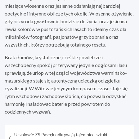
miesiące wiosenne oraz jesienne odsłaniają najbardziej
poetyckie i intymne oblicze tych okolic. Wiosenne ożywienie,
gdy przyroda gwałtownie budzi się do życia, oraz jesienna
rewia kolorów w puszczańskich lasach to idealny czas dla
miłośników fotografii, pasjonatów grzybobrania oraz
wszystkich, którzy potrzebują totalnego resetu.
Brak tłumów, krystaliczne, rześkie powietrze i
wszechobecny spokój przerywany jedynie odgłosami lasu
sprawiają, że urlop w tej części województwa warmińsko-
mazurskiego staje się autentyczną ucieczką od zgiełku
cywilizacji. W Witowie jedynym kompasem czasu staje się
rytm wschodów i zachodów słońca, co pozwala odzyskać
harmonię i naładować baterie przed powrotem do
codziennych wyzwań.
Nawigacja
Uczniowie ZS Pasłęk odkrywają tajemnice sztuki