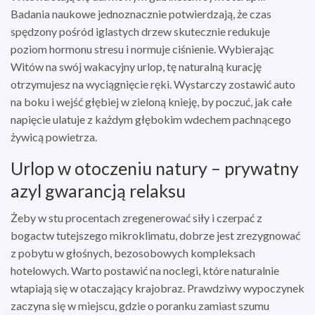
Badania naukowe jednoznacznie potwierdzają, że czas
spędzony pośród iglastych drzew skutecznie redukuje
poziom hormonu stresu i normuje ciśnienie. Wybierając
Witów na swój wakacyjny urlop, tę naturalną kurację
otrzymujesz na wyciągnięcie ręki. Wystarczy zostawić auto
na boku i wejść głębiej w zieloną knieję, by poczuć, jak całe
napięcie ulatuje z każdym głębokim wdechem pachnącego
żywicą powietrza.
Urlop w otoczeniu natury – prywatny
azyl gwarancją relaksu
Żeby w stu procentach zregenerować siły i czerpać z
bogactw tutejszego mikroklimatu, dobrze jest zrezygnować
z pobytu w głośnych, bezosobowych kompleksach
hotelowych. Warto postawić na noclegi, które naturalnie
wtapiają się w otaczający krajobraz. Prawdziwy wypoczynek
zaczyna się w miejscu, gdzie o poranku zamiast szumu