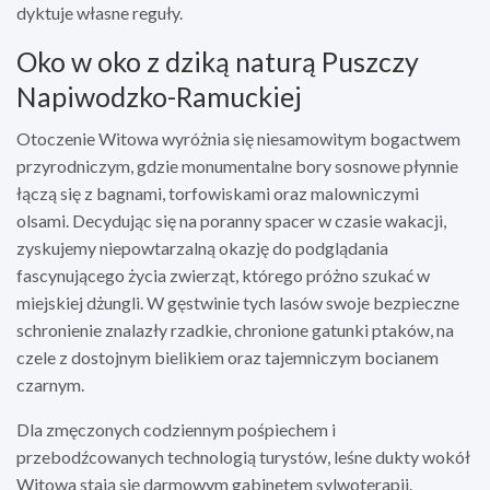
dyktuje własne reguły.
Oko w oko z dziką naturą Puszczy
Napiwodzko-Ramuckiej
Otoczenie Witowa wyróżnia się niesamowitym bogactwem
przyrodniczym, gdzie monumentalne bory sosnowe płynnie
łączą się z bagnami, torfowiskami oraz malowniczymi
olsami. Decydując się na poranny spacer w czasie wakacji,
zyskujemy niepowtarzalną okazję do podglądania
fascynującego życia zwierząt, którego próżno szukać w
miejskiej dżungli. W gęstwinie tych lasów swoje bezpieczne
schronienie znalazły rzadkie, chronione gatunki ptaków, na
czele z dostojnym bielikiem oraz tajemniczym bocianem
czarnym.
Dla zmęczonych codziennym pośpiechem i
przebodźcowanych technologią turystów, leśne dukty wokół
Witowa stają się darmowym gabinetem sylwoterapii.