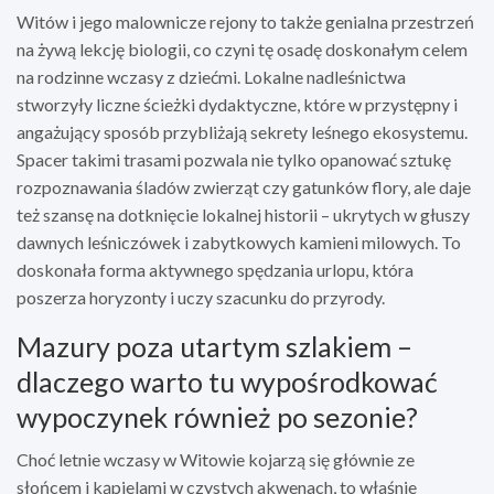
Witów i jego malownicze rejony to także genialna przestrzeń
na żywą lekcję biologii, co czyni tę osadę doskonałym celem
na rodzinne wczasy z dziećmi. Lokalne nadleśnictwa
stworzyły liczne ścieżki dydaktyczne, które w przystępny i
angażujący sposób przybliżają sekrety leśnego ekosystemu.
Spacer takimi trasami pozwala nie tylko opanować sztukę
rozpoznawania śladów zwierząt czy gatunków flory, ale daje
też szansę na dotknięcie lokalnej historii – ukrytych w głuszy
dawnych leśniczówek i zabytkowych kamieni milowych. To
doskonała forma aktywnego spędzania urlopu, która
poszerza horyzonty i uczy szacunku do przyrody.
Mazury poza utartym szlakiem –
dlaczego warto tu wypośrodkować
wypoczynek również po sezonie?
Choć letnie wczasy w Witowie kojarzą się głównie ze
słońcem i kąpielami w czystych akwenach, to właśnie