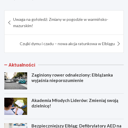
Nawigacja
Uwaga na gołoledź: Zmiany w pogodzie w warmińsko-
wpisu
mazurskim!
Czujki dymu i czadu – nowa akcja ratunkowa w Elblągu
Aktualności
Zaginiony rower odnaleziony: Elblążanka
wyjaśnia nieporozumienie
Akademia Młodych Liderów: Zmieniaj swoją
dzielnicę!
Bezpieczniejszy Elbląg: Defibrylatory AED na