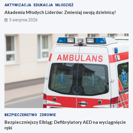
n
n
AKTYWIZACJA
EDUKACJA
MŁODZIEŻ
i
i
Akademia Młodych Liderów: Zmieniaj swoją dzielnicę!
a
c
5 sierpnia 2026
n
ę
i
!
e
p
o
r
o
z
u
m
i
e
n
i
e
BEZPIECZEŃSTWO
ZDROWIE
Bezpieczniejszy Elbląg: Defibrylatory AED na wyciągnięcie
ręki