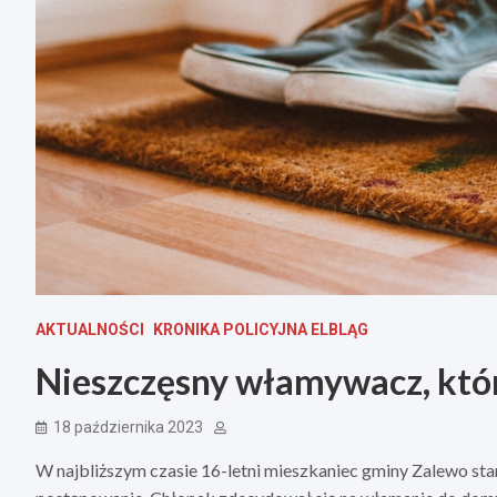
AKTUALNOŚCI
KRONIKA POLICYJNA ELBLĄG
Nieszczęsny włamywacz, któr
18 października 2023
W najbliższym czasie 16-letni mieszkaniec gminy Zalewo stan