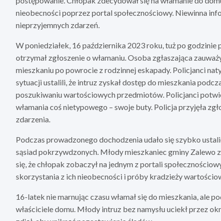
postępowanie. Chłopak zdecydował się na włamanie do domu 
nieobecności poprzez portal społecznościowy. Niewinna info
nieprzyjemnych zdarzeń.
W poniedziałek, 16 października 2023 roku, tuż po godzinie p
otrzymał zgłoszenie o włamaniu. Osoba zgłaszająca zauważ
mieszkaniu po powrocie z rodzinnej eskapady. Policjanci naty
sytuacji ustalili, że intruz zyskał dostęp do mieszkania podc
poszukiwaniu wartościowych przedmiotów. Policjanci potwierdz
włamania coś nietypowego – swoje buty. Policja przyjęła zgł
zdarzenia.
Podczas prowadzonego dochodzenia udało się szybko ustalić
sąsiad pokrzywdzonych. Młody mieszkaniec gminy Zalewo zost
się, że chłopak zobaczył na jednym z portali społecznościow
skorzystania z ich nieobecności i próby kradzieży wartości
16-latek nie marnując czasu włamał się do mieszkania, ale 
właściciele domu. Młody intruz bez namysłu uciekł przez ok