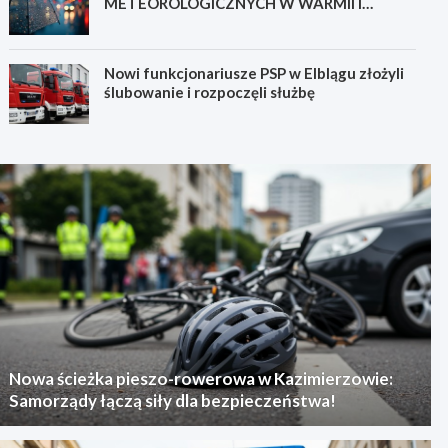
METEOROLOGICZNYCH W WARMII I
MAZURACH
Nowi funkcjonariusze PSP w Elblągu złożyli
ślubowanie i rozpoczęli służbę
Nowa ścieżka pieszo-rowerowa w Kazimierzowie:
Samorządy łączą siły dla bezpieczeństwa!