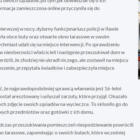
swoich sąsiadów, po tym jak dowiedział się o ich
rmacja zamieszczona online przyczyniła się do
ierwszej w nocy, dyżurny funkcjonariusz policji w Iławie
yła obce buty oraz otwarte okno tarasowe w swoim
chmiast udali się na miejsce interwencji. Po sprawdzeniu
zas nieobecności właścicieli i następnie przeszukiwał dom w
ili, że złodziej nie ukradł niczego, ale zostawił na miejscu
oszenie, przepytała świadków i zabezpieczyła miejsce
, że najprawdopodobniej sprawcą włamania jest 16-letni
ał aresztowany i usłyszał zarzuty, które przyjął. Okazało
ych zdjęcie swoich sąsiadów na wycieczce. To skłoniło go do
owych przedmiotów oraz gotówki z ich domu.
podczas przeszukiwania pomieszczeń niespodziewanie powrócili
no tarasowe, zapominając o swoich butach, które wcześniej